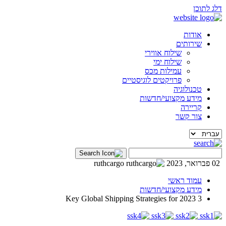
דלג לתוכן
אודות
שירותים
שילוח אווירי
שילוח ימי
עמילות מכס
פרויקטים לוגיסטיים
טכנולוגיה
מידע מקצועי/חדשות
קריירה
צור קשר
02 פברואר, 2023
ruthcargo
עמוד ראשי
מידע מקצועי/חדשות
3 Key Global Shipping Strategies for 2023