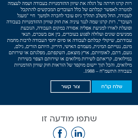
רות קרגו חרתה על דגלה את שיוון ההזדמנויות בעבודה ושמה לעצמה
למטרה לאפשר קבלתם של כלל העובדים המבקשים להתקבל
לעבודה, החל משלב תהליך גיוס עובד לחברה ולמשך חיי "מעגל
העובד". רות קרגו שמה לנגד עיניה את חוק שוויון ההזדמנויות בעבודה
ופועלת לאורו למניעת אפליה אסורה במקום העבודה, הנובעת
ממניעים שונים ועלולה לפגוע בעובדים, בין אם בשכרם, תנאי
עבודתם, שיקולי קבלתם לעבודה או סיום יחסי העבודה לרבות מחמת
מינם, נטייתם המינית, מעמדם האישי, היריון, היותם הורים, גילם,
גזעם, דתם, לאומיותם, ארץ מוצאם, השקפתם, מפלגתם או שירותם
במילואים, קריאתם לשירות מילואים או שירותם הצפוי בשירות
מילואים, והכל תוך יישום מוקפד של הוראות חוק שוויון הזדמנויות
בעבודה התשמ"ח – 1988.
שלח קו"ח
צור קשר
שתפו מודעה זו