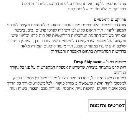
צד ג' מהספק ללקוח,
אל תתפשרו על פחות מהטוב ביותר: מחלקת
הפרויקטים הלוגיסטיים של רות קרגו.
פרויקטים לוגיסטיים
צוות הפרויקטים הלוגיסטיים ייצור עבורכם תוכנית לוגיסטית מקיפה לשינוע
המטען ליעדו, תוך תיאום כל שלבי השילוח לפרטי פרטים, בים, ביבשה
ובאוויר בשילוב התחנות הגלובליות הרלוונטיות של רות קרגו ובליווי אישי
ומקצועי של מומחי הפרויקטים הלוגיסטיים של החברה. כך, המטען הייחודי
שלכם יגיע ליעדו במועד שנקבע, תוך מזעור סיכונים ועמידה מלאה
בדרישות המחמירות בתחום האבטחה והבטיחות.
משלוח צד ג' – Drop Shipment
רות קרגו מתמחה ביצירת שרשראות אספקה המתפרשות על פני כל נקודה
בגלובוס.
במסגרת משלוחי צד ג', החברה מקפידה על מידור מלא בין מסמכי הספק
למסמכי לקוח הקצה ומשמשת כ"מגדל פיקוח" לכל משלוח, לאורך כל הדרך
כולל איסוף ושינוע, החלפת נייר, אחסנה, עמילות מכס, הפצה, ביטוח ועוד.
לפרטים והזמנות