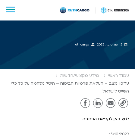
לג
תוכן
15 אוקטובר, 2023
ruthcargo
עמוד ראשי
מידע מקצועי/חדשות
עדכון מצב – העלאת פרמיות הביטוח – היטל מלחמה על כל כלי
השייט לישראל
לחץ כאן לקריאת הכתבה
15/10/2023