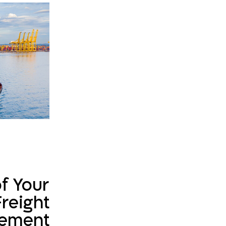
of Your
reight
ement