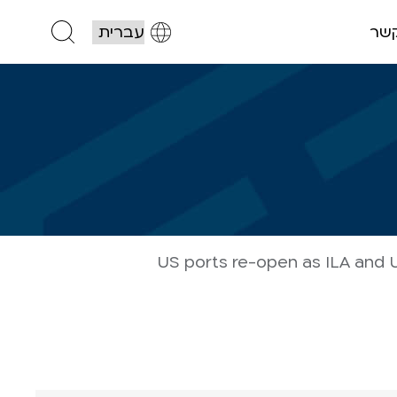
קשר
US ports re-open as ILA and 