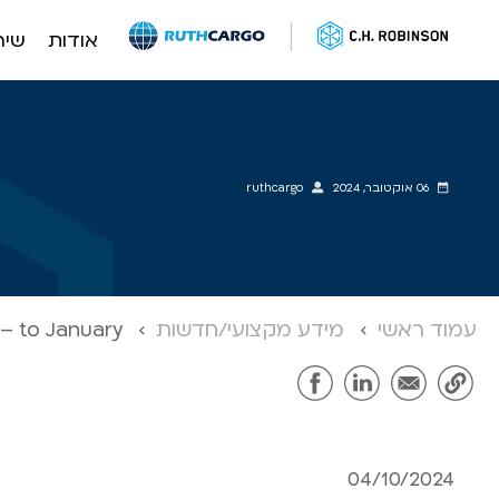
אודות
שיר
לג
תוכן
06 אוקטובר, 2024
ruthcargo
עמוד ראשי
מידע מקצועי/חדשות
– to January
04/10/2024